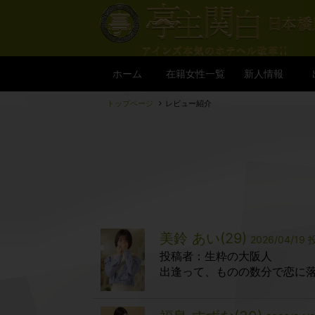
ホーム
在籍女性一覧
新人情報
トップページ
レビュー紹介
美鈴 あい(29)
2026/04/19
生粋の大阪人