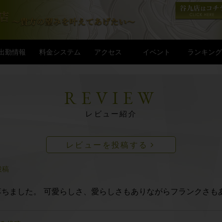
出勤情報
料金システム
アクセス
イベント
ランキング
REVIEW
レビュー紹介
レビューを投稿する
 投稿